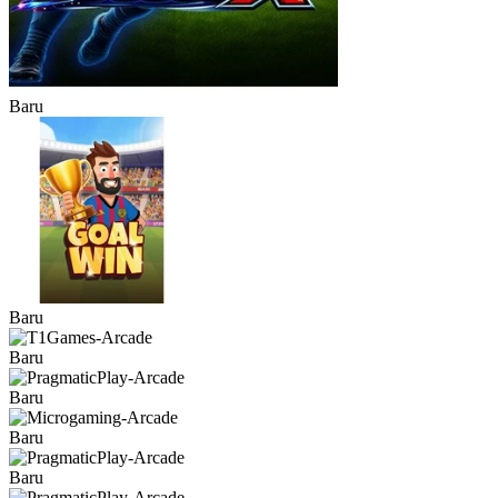
Baru
Baru
Baru
Baru
Baru
Baru