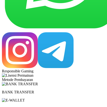
Responsible Gaming
Metode Pembayaran
BANK TRANSFER