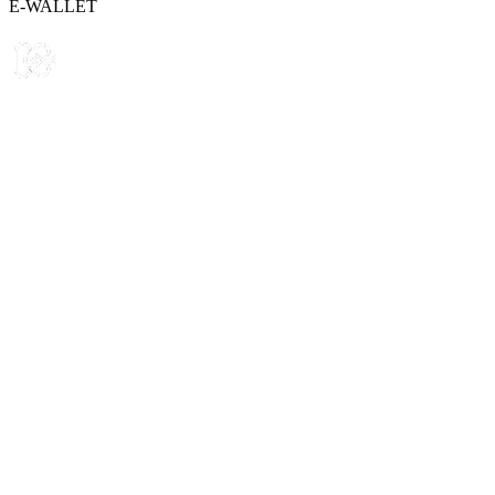
E-WALLET