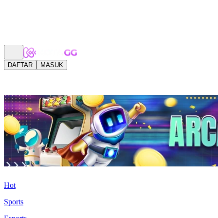
DAFTAR
MASUK
Hot
Sports