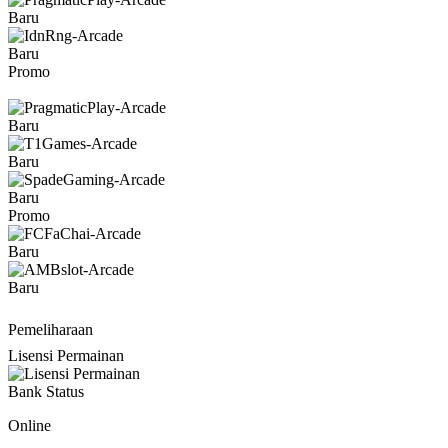
Baru
Baru
Promo
Baru
Baru
Baru
Promo
Baru
Baru
Pemeliharaan
Lisensi Permainan
Bank Status
Online