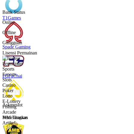
Bank Status
T1Games
Online
Offline
Gangguan
Spade Gaming
Lisensi Permainan
Permainan
Sports
Esports
FCFaChai
Slots
Casino
Poker
Lotto
E-Lottery
Askmeslot
Fishing
Arcade
Pemeliharaan
MM Tangkas
Artikel