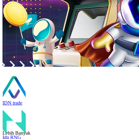
REFERRAL
IDN trade
Lebih Banyak
Idn RNG