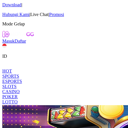
Download
|
Hubungi Kami
|
Live Chat
|
Promosi
Mode Gelap
Masuk
Daftar
ID
HOT
SPORTS
ESPORTS
SLOTS
CASINO
POKER
LOTTO
E-LOTTERY
FISHING
ARCADE
MM TANGKAS
PROMOSI