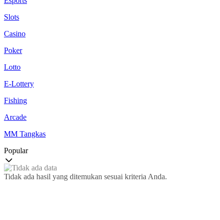
Esports
Slots
Casino
Poker
Lotto
E-Lottery
Fishing
Arcade
MM Tangkas
Popular
Tidak ada hasil yang ditemukan sesuai kriteria Anda.