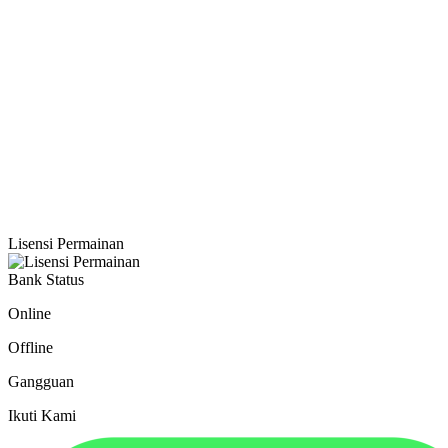
Lisensi Permainan
Bank Status
Online
Offline
Gangguan
Ikuti Kami